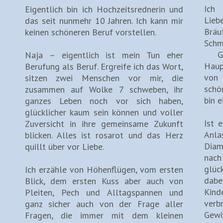
Ich
Eigentlich bin ich Hochzeitsrednerin und
Lie
das seit nunmehr 10 Jahren. Ich kann mir
Brä
keinen schöneren Beruf vorstellen.
Schm
Glü
Naja – eigentlich ist mein Tun eher
Haup
Berufung als Beruf. Ergreife ich das Wort,
von 
sitzen zwei Menschen vor mir, die
schö
zusammen auf Wolke 7 schweben, ihr
bin e
ganzes Leben noch vor sich haben,
glücklicher kaum sein können und voller
Ist 
Zuversicht in ihre gemeinsame Zukunft
Anla
blicken. Alles ist rosarot und das Herz
Diam
quillt über vor Liebe.
nach
glüc
Ich erzähle von Höhenflügen, vom ersten
dabe
Blick, dem ersten Kuss aber auch von
Kin
Pleiten, Pech und Alltagspannen und
verb
ganz sicher auch von der Frage aller
Gewi
Fragen, die immer mit dem kleinen